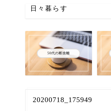
日々暮らす
50代の断捨離
20200718_175949