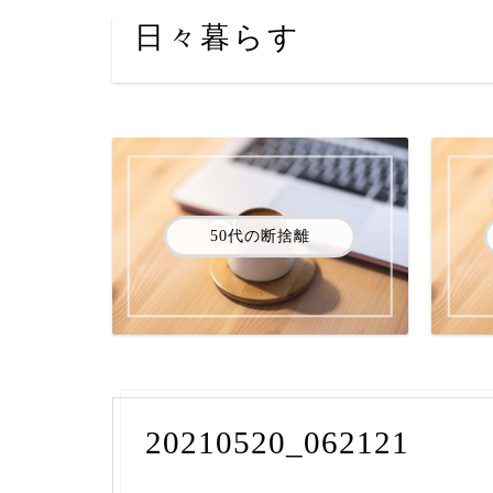
日々暮らす
50代の断捨離
20210520_062121