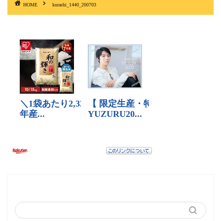
HOME
kurashi_1440_200703