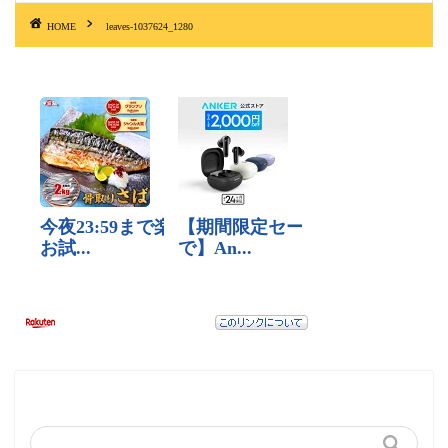
HOME
leaves-1037624_1280