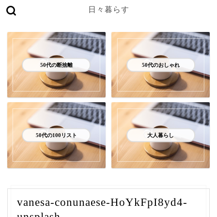
日々暮らす
50代の断捨離
50代のおしゃれ
50代の100リスト
大人暮らし
vanesa-conunaese-HoYkFpI8yd4-
unsplash