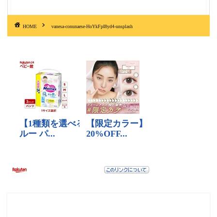
HOME
vanesa-conunaese-HoYkFpI8yd4-unsplash