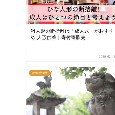
雛人形の断捨離は「成人式」がおすす
め|人形供養｜寄付寄贈先
2020-02-1
50代の断捨離