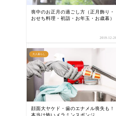
喪中のお正月の過ごし方（正月飾り・
おせち料理・初詣・お年玉・お歳暮）
2019-12-2
大人暮らし
顔面大ヤケド・歯のエナメル喪失も！
本当は怖いメラミンスポンジ