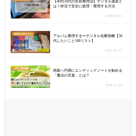
【40代50代の生前整理③】デジタル遺産と
は？終活で安全に処理・整理する方法
2020-09-01
50代の100リスト
アルバム整理する〜デジタル化断捨離【50
代したいこと100リスト】
2021-05-27
50代の断捨離
両親へ円満にエンディングノートを勧める
「魔法の言葉」とは？
2020-12-03