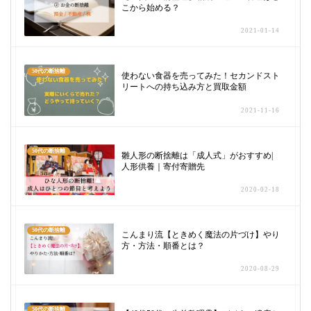
こから始める？
2021-01-14
50代の断捨離
使わない食器を売ってみた！セカンドスト
リートへの持ち込み方と買取金額
2021-11-16
50代の断捨離
雛人形の断捨離は「成人式」がおすすめ|
人形供養｜寄付寄贈先
2020-02-18
50代の断捨離
こんまり流【ときめく魔法の片づけ】やり
方・方法・順番とは？
2020-08-29
50代の断捨離